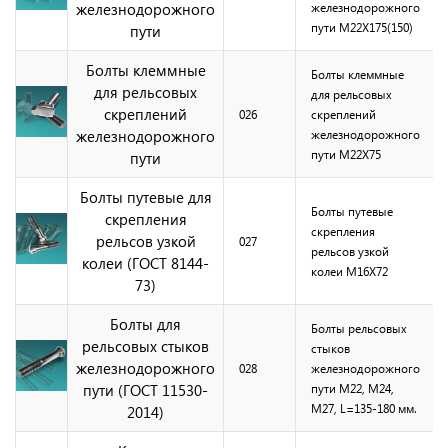
железнодорожного
железнодорожного
пути М22Х175(150)
пути
Болты клеммные
Болты клеммные
для рельсовых
для рельсовых
скреплений
026
скреплений
железнодорожного
железнодорожного
пути М22Х75
пути
Болты путевые для
Болты путевые
скрепления
скрепления
рельсов узкой
027
рельсов узкой
колеи (ГОСТ 8144-
колеи М16Х72
73)
Болты для
Болты рельсовых
рельсовых стыков
стыков
железнодорожного
028
железнодорожного
пути (ГОСТ 11530-
пути М22, М24,
М27, L=135-180 мм.
2014)